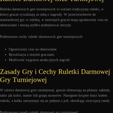
Ruletka darmowych gier turniejowych to wariant tradycyjnej ruletki, w
której gracze rywalizują ze sobą o nagrody. W przeciwieństwie do
standardowej gry w ruletkę, w turniejach gracze mają ograniczony czas na
obstawianie i muszą szybko podejmować decyzje.
Podstawowe cechy ruletki darmowych gier turniejowych:
Ograniczony czas na obstawianie.
Rywalizacja z innymi graczami.
Możliwość wygrania atrakcyjnych nagród.
Zasady Gry i Cechy Ruletki Darmowej
Gry Turniejowej
W ruletce darmowej grze turniejowej, gracze obstawiają na planszy zakłady,
takie jak kolor, numer lub grupę numerów. Następnie krupier kręci kołem
ruletki, a kulka zatrzymuje się na jednym z pól, określając zwycięzcę rundy.
Podstawowe zasady ruletki darmowej gry turniejowej: