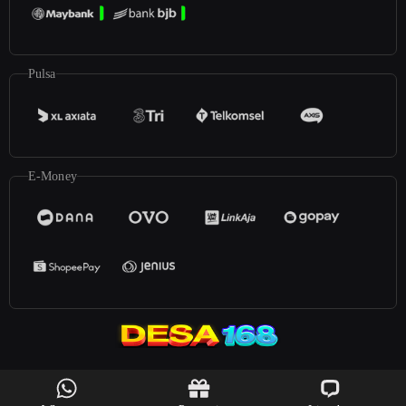
Pulsa
E-Money
©2025
Desa168
. All rights reserved | 18+