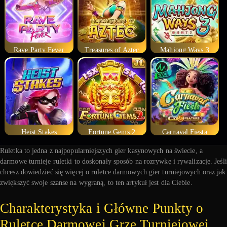
Rave Party Fever
Treasures of Aztec
Mahjong Ways 3
Heist Stakes
Fortune Gems 2
Carnaval Fiesta
Ruletka to jedna z najpopularniejszych gier kasynowych na świecie, a
darmowe turnieje ruletki to doskonały sposób na rozrywkę i rywalizację. Jeśli
chcesz dowiedzieć się więcej o ruletce darmowych gier turniejowych oraz jak
zwiększyć swoje szanse na wygraną, to ten artykuł jest dla Ciebie.
Charakterystyka i Główne Punkty o
Ruletce Darmowej Grze Turniejowej